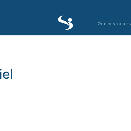
Our customer
iel