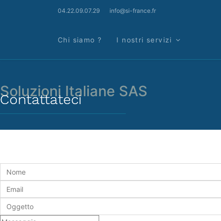
04.22.09.07.29
info@si-france.fr
Chi siamo ?
I nostri servizi
Soluzioni Italiane SAS
Contattateci